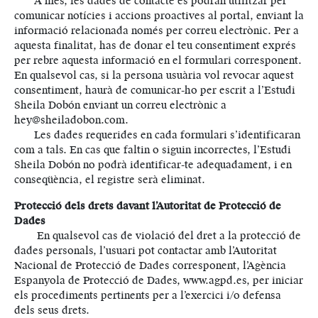
A més, les dades de contacte es podran utilitzar per
comunicar notícies i accions proactives al portal, enviant la
informació relacionada només per correu electrònic. Per a
aquesta finalitat, has de donar el teu consentiment exprés
per rebre aquesta informació en el formulari corresponent.
En qualsevol cas, si la persona usuària vol revocar aquest
consentiment, haurà de comunicar-ho per escrit a l’Estudi
Sheila Dobón enviant un correu electrònic a
hey@sheiladobon.com.
Les dades requerides en cada formulari s’identificaran
com a tals. En cas que faltin o siguin incorrectes, l’Estudi
Sheila Dobón no podrà identificar-te adequadament, i en
conseqüència, el registre serà eliminat.
Protecció dels drets davant l’Autoritat de Protecció de
Dades
En qualsevol cas de violació del dret a la protecció de
dades personals, l’usuari pot contactar amb l’Autoritat
Nacional de Protecció de Dades corresponent, l’Agència
Espanyola de Protecció de Dades, www.agpd.es, per iniciar
els procediments pertinents per a l’exercici i/o defensa
dels seus drets.