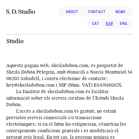
ABOUT
CONTACT
NEWS
Navegación principal
CAT
ESP
ENG
Studio
Aquesta pàgina web, sheiladobon.com, és propietat de
Sheila Dobón Pelegrín, amb domicili a Narcís Monturiol 54
08203 Sabadell, i correu electrònic de contacte:
hey@sheiladobon.com i NIF (Núm. VAT) ES47418052X.
La finalitat de sheiladobon.com és facilitar
informació sobre els serveis creatius de l’Estudi Sheila
Dobón.
L’accés a sheiladobon.com és gratuït, no estant
previstos serveis comercials i/o transaccions
electròniques; si en el futur ho estiguessin, s’emetran les
corresponents condicions generals i es modificarà el
present avís legal. En tot cas, la persona usuària es