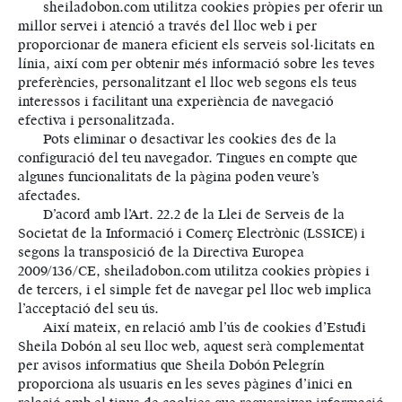
sheiladobon.com utilitza cookies pròpies per oferir un
millor servei i atenció a través del lloc web i per
proporcionar de manera eficient els serveis sol·licitats en
línia, així com per obtenir més informació sobre les teves
preferències, personalitzant el lloc web segons els teus
interessos i facilitant una experiència de navegació
efectiva i personalitzada.
Pots eliminar o desactivar les cookies des de la
configuració del teu navegador. Tingues en compte que
algunes funcionalitats de la pàgina poden veure’s
afectades.
D’acord amb l’Art. 22.2 de la Llei de Serveis de la
Societat de la Informació i Comerç Electrònic (LSSICE) i
segons la transposició de la Directiva Europea
2009/136/CE, sheiladobon.com utilitza cookies pròpies i
de tercers, i el simple fet de navegar pel lloc web implica
l’acceptació del seu ús.
Així mateix, en relació amb l’ús de cookies d’Estudi
Sheila Dobón al seu lloc web, aquest serà complementat
per avisos informatius que Sheila Dobón Pelegrín
proporciona als usuaris en les seves pàgines d’inici en