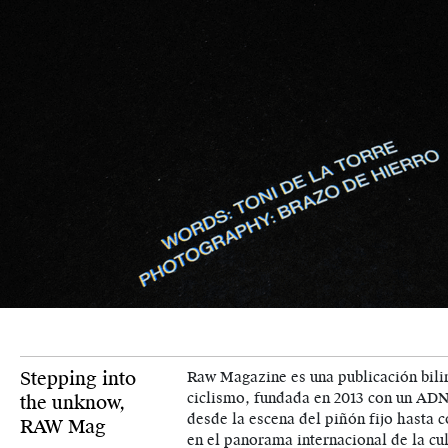
Stepping into
Raw Magazine es una publicación bili
ciclismo, fundada en 2013 con un ADN
the unknow,
desde la escena del piñón fijo hasta 
RAW Mag
en el panorama internacional de la cult