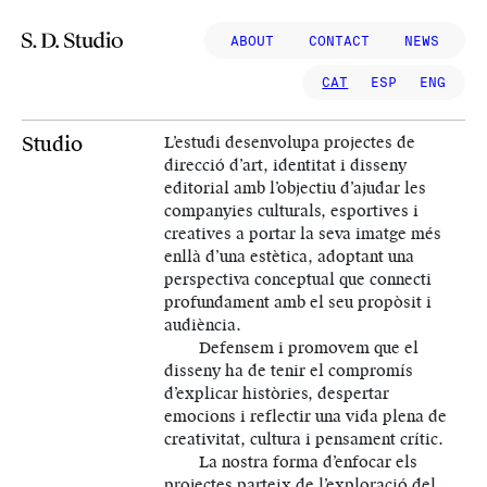
ABOUT
CONTACT
NEWS
Navegació principal
CAT
ESP
ENG
Studio
L’estudi desenvolupa projectes de
direcció d’art, identitat i disseny
editorial amb l’objectiu d’ajudar les
companyies culturals, esportives i
creatives a portar la seva imatge més
enllà d’una estètica, adoptant una
perspectiva conceptual que connecti
profundament amb el seu propòsit i
audiència.
Defensem i promovem que el
disseny ha de tenir el compromís
d’explicar històries, despertar
emocions i reflectir una vida plena de
creativitat, cultura i pensament crític.
La nostra forma d’enfocar els
projectes parteix de l’exploració del