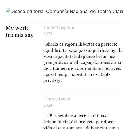
My work
Guille Longhini
2024
friends say
“Sheila és rigor i llibertat en perfecte
equilibri. La seva passió pel disseny i la
seva capacitat d'adaptació la fan una
gran professional, capaç de transformar
desafiaments en oportunitats creatives.
aquest temps ha estat un veritable
privilegi.”
Clara y David
2024
“…Ens semblava necessari tancar
l'etapa inicial del projecte per donar
vida al que som ara i deixar clar cap a