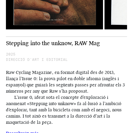
Stepping into the unknow, RAW Mag
2025
DIRECCIÓ D'ART I EDITORIAL
Raw Cycling Magazine, en format digital des de 2013,
llança l’Issue 0: la prova pilot en doble idioma (anglès i
espanyol) que guiarà les següents passes per afrontar els 3
números per any que Raw s’ha proposat.
L’issue 0, ideat sota el concepte d’exploració i
anomenat «Stepping into unknow» fa al·lusió a l’ambició
d’explorar, tant amb la bicicleta com amb el negoci, nous
camins. I tot això es transmet a la direcció d’art i la
maquetació de la peça.