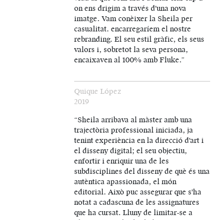
on ens drigim a través d'una nova
imatge. Vam conèixer la Sheila per
casualitat. encarregaríem el nostre
rebranding. El seu estil gràfic, els seus
valors i, sobretot la seva persona,
encaixaven al 100% amb Fluke.”
Quique López
2019
“Sheila arribava al màster amb una
trajectòria professional iniciada, ja
tenint experiència en la direcció d'art i
el disseny digital; el seu objectiu,
enfortir i enriquir una de les
subdisciplines del disseny de què és una
autèntica apassionada, el món
editorial. Això puc assegurar que s'ha
notat a cadascuna de les assignatures
que ha cursat. Lluny de limitar-se a